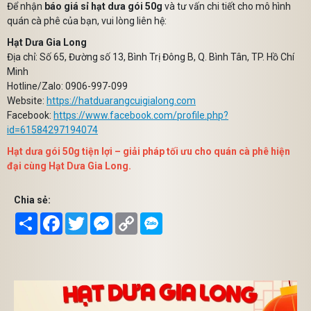
Để nhận
báo giá sỉ hạt dưa gói 50g
và tư vấn chi tiết cho mô hình
quán cà phê của bạn, vui lòng liên hệ:
Hạt Dưa Gia Long
Địa chỉ: Số 65, Đường số 13, Bình Trị Đông B, Q. Bình Tân, TP. Hồ Chí
Minh
Hotline/Zalo: 0906-997-099
Website:
https://hatduarangcuigialong.com
Facebook:
https://www.facebook.com/profile.php?
id=61584297194074
Hạt dưa gói 50g tiện lợi – giải pháp tối ưu cho quán cà phê hiện
đại cùng Hạt Dưa Gia Long.
Chia sẻ:
Share
Facebook
Twitter
Messenger
Copy
Link