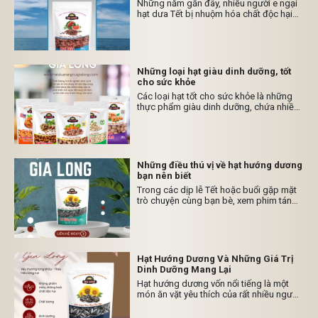
Những năm gần đây, nhiều người e ngại
hoàn hảo bạn nhé.
hạt dưa Tết bị nhuộm hóa chất độc hại
cho sức khỏe. Vì vậy, nhiều đại lý, cửa
hàng không còn tha thiết đến các sản
phẩm hạt dưa ngày Tết như trước kia.
Đừng lo lắng, Hạt dưa rang củi Gia Long
sẽ cung cấp cho bạn những bí
Những loại hạt giàu dinh dưỡng, tốt
quyết mua hạt dưa sỉ giá rẻ, chất lượng
cho sức khỏe
cao, an toàn và thu hút người tiêu dùng
Các loại hạt tốt cho sức khỏe là những
thực phẩm giàu dinh dưỡng, chứa nhiều
chất béo không bão hòa và các hợp
chất hoạt tính sinh học. Việc thường
xuyên ăn các loại hạt không có khả năng
gây béo phì và thậm chí có thể giúp
giảm cân.
Những điều thú vị về hạt hướng dương
bạn nên biết
Trong các dịp lễ Tết hoặc buổi gặp mặt
trò chuyện cùng bạn bè, xem phim tán
gẫu, hạt hướng dương là một trong
những món ăn vặt không thể thiếu trên
tay, giúp những buổi trò chuyện thêm thú
vị. Bạn rất thích hạt hướng dương và biết
chúng rất phổ biến trong cuộc sống,
Hạt Hướng Dương Và Những Giá Trị
nhưng bạn có biết hạt hướng dương còn
Dinh Dưỡng Mang Lại
có rất nhiều điều thú vị không? Hãy cùng
Hạt hướng dương vốn nổi tiếng là một
Hạt Dưa Gia Long tìm hiểu qua bài viết
món ăn vặt yêu thích của rất nhiều người,
này nhé!
với nhiều thành phần dưỡng chất lành
mạnh, có chứa các vitamin và khoáng