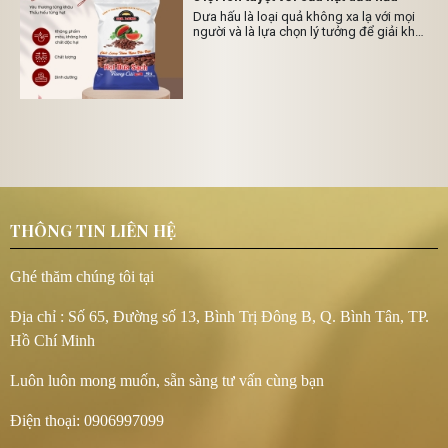
Dưa hấu là loại quả không xa lạ với mọi
người và là lựa chọn lý tưởng để giải khát
trong những ngày hè nóng bức. Tuy
nhiên, nếu bạn chỉ ăn dưa hấu mà bỏ hạt
thì thật “phí của trời”. Hạt dưa hấu rất có
lợi cho sức khỏe của bạn. Sau đây là một
số lợi ích của hạt dưa hấu, theo The
Times of India.
THÔNG TIN LIÊN HỆ
Ghé thăm chúng tôi tại
Địa chỉ : Số 65, Đường số 13, Bình Trị Đông B, Q. Bình Tân, TP.
Hồ Chí Minh
Luôn luôn mong muốn, sẵn sàng tư vấn cùng bạn
Điện thoại: 0906997099