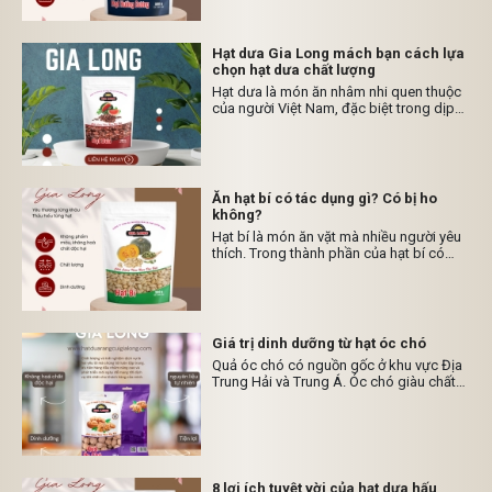
chất. Trên thị trường hiện nay có nhiều
loại hướng dương được chế biến với các
hương vị khác nhau mang lại sự hấp dẫn
Hạt dưa Gia Long mách bạn cách lựa
và những lợi ích cho sức khỏe con người.
chọn hạt dưa chất lượng
Vậy có nên ăn hạt hướng dương hay
Hạt dưa là món ăn nhâm nhi quen thuộc
không? Giá trị dinh dưỡng của hạt hướng
của người Việt Nam, đặc biệt trong dịp
dương gồm những gì? Hãy cùng Hạt
Tết cổ truyền. Thị trường hiện nay xuất
Dưa Gia Long tìm hiểu một vài thông tin
hiện rất nhiều sản phẩm hạt dưa có màu
qua bài viết dưới đây nhé !
sắc đẹp mắt nhưng chất lượng thì vẫn
còn là dấu chấm hỏi lớn cho người tiêu
dùng. Vì thế, bạn hãy là khách hàng tỉnh
Ăn hạt bí có tác dụng gì? Có bị ho
táo trước khi quyết định mua để bảo vệ
không?
cho sức khỏe của các thành viên trong
Hạt bí là món ăn vặt mà nhiều người yêu
gia đình!
thích. Trong thành phần của hạt bí có
nhiều chất dinh dưỡng rất có lợi cho sức
khỏe như kẽm, đồng, protein và nhiều
loại vi chất quan trọng khác cần thiết cho
cơ thể.
Giá trị dinh dưỡng từ hạt óc chó
Quả óc chó có nguồn gốc ở khu vực Địa
Trung Hải và Trung Á. Óc chó giàu chất
béo omega-3 và chứa lượng chất chống
oxy hóa cao hơn hầu hết các loại thực
phẩm khác.
8 lợi ích tuyệt vời của hạt dưa hấu