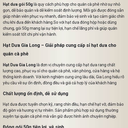
Hạt dưa gói 50g
là quy cách phù hợp cho quán cà phê nhờ sự nhỏ
gọn, dễ bảo quản và dễ kiểm soát định lượng. Mỗi gói được đóng sẵn
giúp nhân viên phục vụ nhanh, đảm bảo vệ sinh và tạo cảm giác chỉn
chu khi đưa đến khách hàng.So với hạt dưa đóng hộp hoặc dùng
chung, gói 50g mang lại sự tiện lợi, hạn chế lãng phí và giúp quán
kiểm soát tốt chi phí vận hành.
Hạt Dưa Gia Long – Giải pháp cung cấp sỉ hạt dưa cho
quán cà phê
Hạt Dưa Gia Long
là đơn vị chuyên cung cấp hạt dưa rang chất
lượng cao, phục vụ sỉ cho quán cà phê, văn phòng, cửa hàng và hệ
thống kinh doanh. Với kinh nghiệm cung ứng lâu dài, Gia Long hiểu rõ
yêu cầu về sự ổn định, đồng đều và giá cả hợp lý của khách hàng
Chất lượng ổn định, dễ sử dụng
Hạt dưa được tuyển chọn kỹ, rang chín đều, hạn chế hạt vỡ, đảm bảo
độ giòn và hương vị tự nhiên. Sản phẩm phù hợp sử dụng thường
xuyên tại quán cà phê mà vẫn giữ được hình ảnh chuyên nghiệp.
Đóng gói 50g tiện lợi, vệ sinh