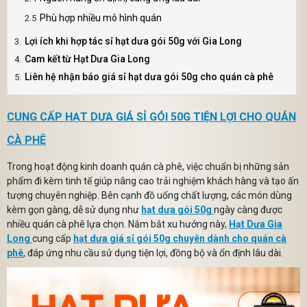
Phù hợp nhiều mô hình quán
Lợi ích khi hợp tác sỉ hạt dưa gói 50g với Gia Long
Cam kết từ Hạt Dưa Gia Long
Liên hệ nhận báo giá sỉ hạt dưa gói 50g cho quán cà phê
CUNG CẤP HẠT DƯA GIÁ SỈ GÓI 50G TIỆN LỢI CHO QUÁN
CÀ PHÊ
Trong hoạt động kinh doanh quán cà phê, việc chuẩn bị những sản
phẩm đi kèm tinh tế giúp nâng cao trải nghiệm khách hàng và tạo ấn
tượng chuyên nghiệp. Bên cạnh đồ uống chất lượng, các món dùng
kèm gọn gàng, dễ sử dụng như
hạt dưa gói 50g
ngày càng được
nhiều quán cà phê lựa chọn. Nắm bắt xu hướng này,
Hạt Dưa Gia
Mã giảm giá:
Long
cung cấp
hạt dưa giá sỉ gói 50g chuyên dành cho quán cà
phê
, đáp ứng nhu cầu sử dụng tiện lợi, đồng bộ và ổn định lâu dài.
Ngày hết hạn:
Điều kiện: