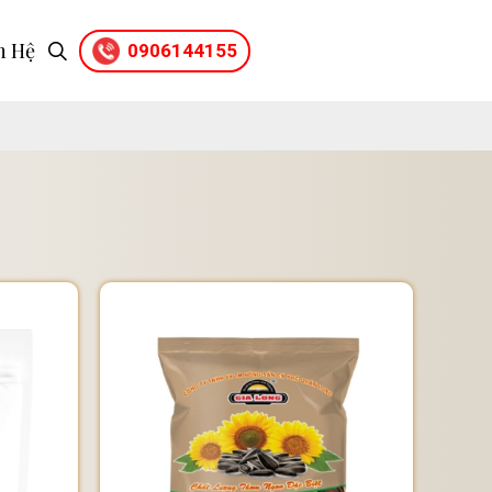
n Hệ
0906144155