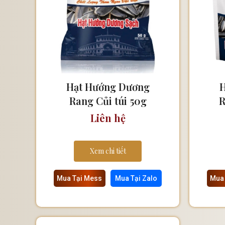
Hạt Hướng Dương
H
Rang Củi túi 50g
R
Liên hệ
Xem chi tiết
Mua Tại Mess
Mua Tại Zalo
Mua