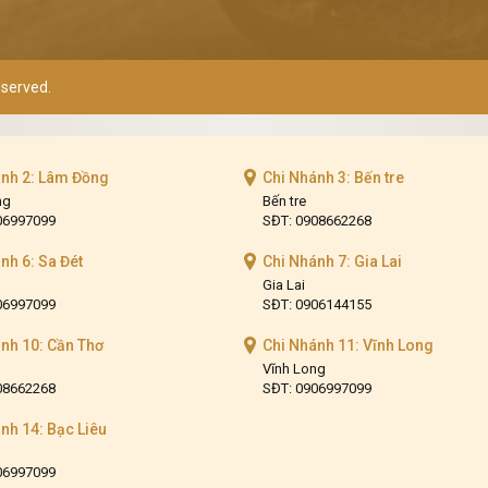
reserved.
ánh 2: Lâm Đồng
Chi Nhánh 3: Bến tre
ng
Bến tre
06997099
SĐT: 0908662268
nh 6: Sa Đét
Chi Nhánh 7: Gia Lai
Gia Lai
06997099
SĐT: 0906144155
nh 10: Cần Thơ
Chi Nhánh 11: Vĩnh Long
Vĩnh Long
08662268
SĐT: 0906997099
nh 14: Bạc Liêu
06997099