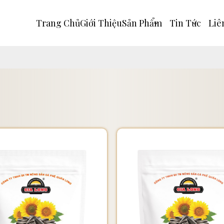
Trang Chủ
Giới Thiệu
Sản Phẩm
Tin Tức
Liê
Mã giảm giá:
Ngày hết hạn:
Điều kiện: