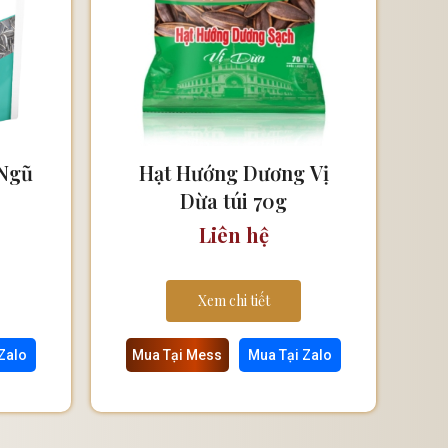
Ngũ
Hạt Hướng Dương Vị
Dừa túi 70g
Liên hệ
Xem chi tiết
Zalo
Mua Tại Mess
Mua Tại Zalo