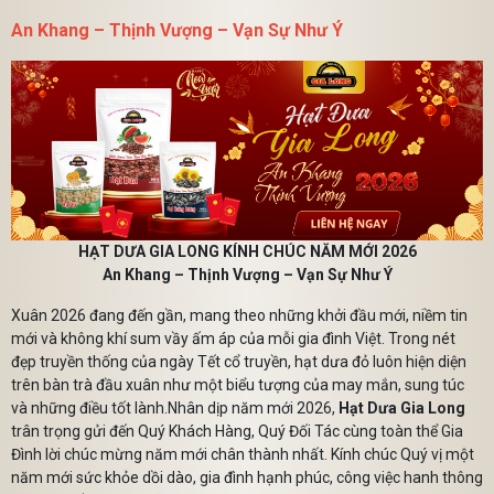
An Khang – Thịnh Vượng – Vạn Sự Như Ý
Mã giảm giá:
HẠT DƯA GIA LONG KÍNH CHÚC NĂM MỚI 2026
An Khang – Thịnh Vượng – Vạn Sự Như Ý
Ngày hết hạn:
Xuân 2026 đang đến gần, mang theo những khởi đầu mới, niềm tin
Điều kiện:
mới và không khí sum vầy ấm áp của mỗi gia đình Việt. Trong nét
đẹp truyền thống của ngày Tết cổ truyền, hạt dưa đỏ luôn hiện diện
trên bàn trà đầu xuân như một biểu tượng của may mắn, sung túc
và những điều tốt lành.Nhân dịp năm mới 2026,
Hạt Dưa Gia Long
trân trọng gửi đến Quý Khách Hàng, Quý Đối Tác cùng toàn thể Gia
Đình lời chúc mừng năm mới chân thành nhất. Kính chúc Quý vị một
năm mới sức khỏe dồi dào, gia đình hạnh phúc, công việc hanh thông