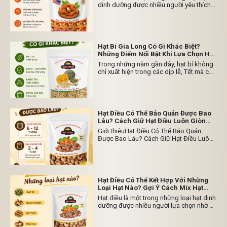
dinh dưỡng được nhiều người yêu thích
nhờ hương vị bùi, giòn và dễ sử dụng.
Không chỉ là món ăn vặt quen thuộc, hạt
hạnh nhân còn được dùng trong nhiều
món bánh, sữa hạt, salad hoặc kết hợp
với các loại hạt khác.
Hạt Bí Gia Long Có Gì Khác Biệt?
Những Điểm Nổi Bật Khi Lựa Chọn Hạt
Bí Đóng Gói
Trong những năm gần đây, hạt bí không
chỉ xuất hiện trong các dịp lễ, Tết mà còn
trở thành món ăn vặt quen thuộc của
nhiều gia đình. Với vị bùi, giòn và dễ
thưởng thức, hạt bí phù hợp với nhiều đối
tượng từ người trẻ đến người lớn tuổi.
Hạt Điều Có Thể Bảo Quản Được Bao
Lâu? Cách Giữ Hạt Điều Luôn Giòn
Ngon
Giới thiệuHạt Điều Có Thể Bảo Quản
Được Bao Lâu? Cách Giữ Hạt Điều Luôn
Giòn Ngon Giới thiệu Hạt điều là một
trong những loại hạt dinh dưỡng được
nhiều người yêu thích nhờ hương vị béo
bùi, giòn thơm và dễ sử dụng. Tuy nhiên,
để giữ được chất lượng sau khi mua,
Hạt Điều Có Thể Kết Hợp Với Những
nhiều người thường đặt câu hỏi: Hạt điều
Loại Hạt Nào? Gợi Ý Cách Mix Hạt
có thể bảo quản được bao lâu? Thực tế,
Dinh Dưỡng Thơm Ngon Mỗi Ngày
Hạt điều là một trong những loại hạt dinh
thời gian bảo quản của hạt điều phụ
dưỡng được nhiều người lựa chọn nhờ vị
thuộc vào nhiều yếu tố như bao bì, điều
béo bùi tự nhiên, dễ ăn và phù hợp với
kiện môi trường, nhiệt độ và cách sử
nhiều đối tượng. Không chỉ thưởng thức
dụng sau khi mở gói. Nếu bảo quản