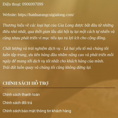
Sau Khi Mở Bao Bì Nên Làm Gì? Sau khi
Điện thoại: 0906997099
mở gói Hạt Điều Gia Long, bạn nên:
Đóng kín miệng túi. Hoặc cho vào hũ
thủy tinh có nắp kín. Đặt nơi khô ráo,
Website: https://hatduarangcuigialong.com/
tránh ánh nắng. Không để gần thực
phẩm có mùi mạnh. Những thao tác đơn
Thương hiệu về các loại hạt của Gia Long được bắt đầu từ những
giản này sẽ giúp giữ được độ giòn và
hương vị của sản phẩm. Có Nên Bảo
điều nhỏ nhất, qua thời gian lâu dài hội tụ lại một cách tự nhiên và
Quản Trong Tủ Lạnh? Nếu chưa sử dụng
cùng nhau phát triển vì mục tiêu tạo ra lợi ích cho cộng đồng.
hết trong thời gian dài, bạn có thể bảo
quản hạt điều trong ngăn mát tủ lạnh.
Một số lưu ý: Cho vào hộp kín hoặc túi
Chất lượng và trải nghiệm dịch vụ - Là hai yếu tố mà chúng tôi
zip. Không để gần thực phẩm có mùi. Để
hạt trở về nhiệt độ phòng trước khi sử
luôn tập trung, ưu tiên hàng đầu nhằm nâng cao và phát triển mỗi
dụng để hương vị được trọn vẹn hơn. Dấu
ngày để mang tới dịch vụ tốt nhất cho khách hàng của mình.
Hiệu Cho Thấy Hạt Điều Không Nên Tiếp
Tục Sử Dụng Bạn nên kiểm tra trước khi
Trái đất luôn quay và chúng tôi cũng không dừng lại
.
dùng. Nếu hạt điều có những dấu hiệu
sau thì không nên tiếp tục sử dụng: Có
mùi dầu ôi. Hạt mềm, mất độ giòn. Xuất
hiện nấm mốc. Đổi màu bất thường. Có vị
CHÍNH SÁCH HỖ TRỢ
đắng hoặc chua. Việc sử dụng sản
phẩm còn đảm bảo chất lượng sẽ giúp
trải nghiệm thưởng thức tốt hơn. Vì Sao
Chính sách thanh toán
Nên Chọn Hạt Điều Đóng Gói? So với sản
phẩm bán rời, hạt điều đóng gói có
Chính sách đổi trả
nhiều ưu điểm: Dễ Bảo Quản Bao bì kín
giúp hạn chế tác động từ môi trường bên
Chính sách bảo mật thông tin khách hàng
ngoài. Giữ Được Độ Giòn Ít tiếp xúc với
không khí nên hạt giữ được kết cấu tự