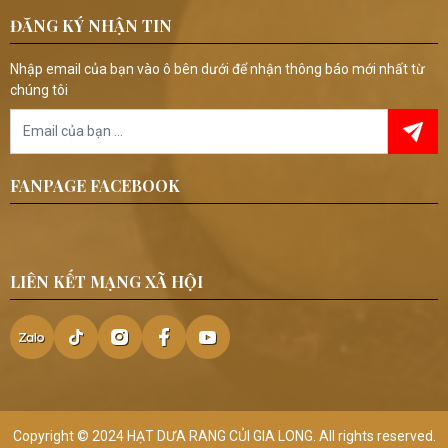
nhiên lâu hơn. Thông Tin Minh Bạch Bao
ĐĂNG KÝ NHẬN TIN
bì thể hiện rõ: Thành phần. Khối lượng.
Ngày sản xuất. Hạn sử dụng. Hướng dẫn
bảo quản. Tiện Lợi Có thể mang theo khi:
Nhập email của bạn vào ô bên dưới để nhận thông báo mới nhất từ
Đi làm. Đi học. Du lịch. Dã ngoại. Hạt
Điều Gia Long – Tiện Lợi Cho Gia Đình
chúng tôi
Và Kinh Doanh Hạt Điều Gia Long được
đóng gói cẩn thận, phù hợp với nhiều
nhu cầu sử dụng như: Gia đình. Cửa
hàng. Siêu thị. Đại lý. Làm quà tặng. Sử
dụng hằng ngày. Bao bì chắc chắn giúp
việc bảo quản và vận chuyển trở nên
FANPAGE FACEBOOK
thuận tiện hơn. Một Số Mẹo Giúp Hạt
Điều Luôn Giòn Để hạt điều giữ được
chất lượng lâu hơn, bạn nên: Đóng kín túi
sau mỗi lần sử dụng. Không dùng tay
ướt lấy hạt. Không để sản phẩm ngoài
không khí quá lâu. Bảo quản nơi khô ráo.
LIÊN KẾT MẠNG XÃ HỘI
Tránh ánh nắng trực tiếp. Sử dụng trước
hạn in trên bao bì. Những Sai Lầm Khi
Bảo Quản Hạt Điều Nhiều người vô tình
làm giảm chất lượng hạt điều khi: Để túi
mở nhiều ngày. Đặt gần bếp hoặc nơi có
nhiệt độ cao. Bảo quản trong môi trường
ẩm. Không đậy kín sau khi sử dụng. Trộn
lẫn với thực phẩm có mùi mạnh. Chỉ cần
thay đổi những thói quen này, bạn có thể
giữ hạt thơm ngon lâu hơn. Kết Luận Hạt
điều có thể bảo quản từ 6–12 tháng khi
Copyright © 2024
HẠT DƯA RANG CỦI GIA LONG
. All rights reserved.
còn nguyên bao bì và khoảng 2–4 tuần