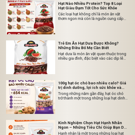
sử dụng như món ăn vặt hằng ngày.
Hạt Nào Nhiều Protein? Top 8 Loại
Hạt Giàu Đạm Tốt Cho Sức Khỏe
Các loại hạt không chỉ là món ăn vặt
thơm ngon mà còn là nguồn cung cấp
protein thực vật dồi dào. Protein đóng
vai trò quan trọng trong việc xây dựng cơ
bắp, duy trì năng lượng và hỗ trợ sức
khỏe tổng thể. Vậy hạt nào nhiều protein
nhất? Hãy cùng Hạt Dưa Rang Củi Gia
Trẻ Em Ăn Hạt Dưa Được Không?
Long khám phá ngay dưới đây.
Những Điều Bố Mẹ Cần Biết
Hạt dưa là món ăn vặt quen thuộc trong
nhiều gia đình, đặc biệt vào các dịp lễ
Tết. Tuy nhiên, nhiều bậc phụ huynh vẫn
băn khoăn: Trẻ em ăn hạt dưa được
không? Nếu ăn thì ở độ tuổi nào là phù
hợp và cần lưu ý điều gì? Hãy cùng Hạt
Dưa Rang Củi Gia Long tìm hiểu ngay
100g hạt óc chó bao nhiêu calo? Giá
dưới đây.
trị dinh dưỡng, lợi ích sức khỏe và
cách ăn đúng cách
Trong những năm gần đây, hạt óc chó
trở thành một trong những loại hạt dinh
dưỡng được nhiều gia đình lựa chọn nhờ
hương vị béo bùi tự nhiên và hàm lượng
dưỡng chất dồi dào. Không chỉ được sử
dụng như một món ăn vặt lành mạnh, hạt
óc chó còn được các chuyên gia dinh
Kinh Nghiệm Chọn Hạt Hạnh Nhân
dưỡng đánh giá cao nhờ khả năng hỗ trợ
Ngon – Những Tiêu Chí Giúp Bạn Dễ
sức khỏe tim mạch, não bộ và tăng
Dàng Lựa Chọn
Hạnh nhân là một trong những loại hạt
cường sức đề kháng.