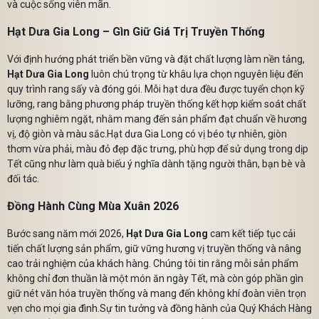
và cuộc sống viên mãn.
Hạt Dưa Gia Long – Gìn Giữ Giá Trị Truyền Thống
Với định hướng phát triển bền vững và đặt chất lượng làm nền tảng,
Hạt Dưa Gia Long
luôn chú trọng từ khâu lựa chọn nguyên liệu đến
quy trình rang sấy và đóng gói. Mỗi hạt dưa đều được tuyển chọn kỹ
lưỡng, rang bằng phương pháp truyền thống kết hợp kiểm soát chất
lượng nghiêm ngặt, nhằm mang đến sản phẩm đạt chuẩn về hương
vị, độ giòn và màu sắc.Hạt dưa Gia Long có vị béo tự nhiên, giòn
thơm vừa phải, màu đỏ đẹp đặc trưng, phù hợp để sử dụng trong dịp
Tết cũng như làm quà biếu ý nghĩa dành tặng người thân, bạn bè và
đối tác.
Đồng Hành Cùng Mùa Xuân 2026
Bước sang năm mới 2026,
Hạt Dưa Gia Long
cam kết tiếp tục cải
tiến chất lượng sản phẩm, giữ vững hương vị truyền thống và nâng
cao trải nghiệm của khách hàng. Chúng tôi tin rằng mỗi sản phẩm
không chỉ đơn thuần là một món ăn ngày Tết, mà còn góp phần gìn
giữ nét văn hóa truyền thống và mang đến không khí đoàn viên trọn
vẹn cho mọi gia đình.Sự tin tưởng và đồng hành của Quý Khách Hàng