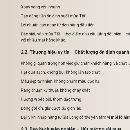
Xoay vòng vốn nhanh
Tạo dòng tiền ổn định suốt mùa Tết
Lợi nhuận cao ngay từ đơn hàng đầu tiên
Đặc biệt, vào mùa Tết – thời điểm nhu cầu tăng đột biến – c
với nhiều mặt hàng khác.
2.2. Thương hiệu uy tín – Chất lượng ổn định quan
Không gì quan trọng hơn việc giữ chân khách hàng, và chất 
Hạt dưa sạch, không bụi, không lẫn tạp chất
Màu đẹp tự nhiên, không phẩm màu độc hại
Rang chuẩn kỹ thuật, không cháy khét
Hương vị béo bùi, thơm đặc trưng
Đóng gói kín, giữ được độ giòn lâu
Đại lý khi nhập hàng từ Gia Long có thể yên tâm vì
mỗi lô hà
2.3. Bao bì chuyên nghiệp – Hút mắt người mua