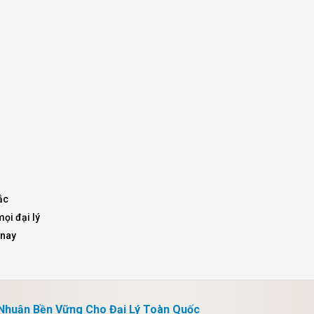
Mã giảm giá:
Ngày hết hạn:
Điều kiện:
ắc
ọi đại lý
 nay
 Nhuận Bền Vững Cho Đại Lý Toàn Quốc