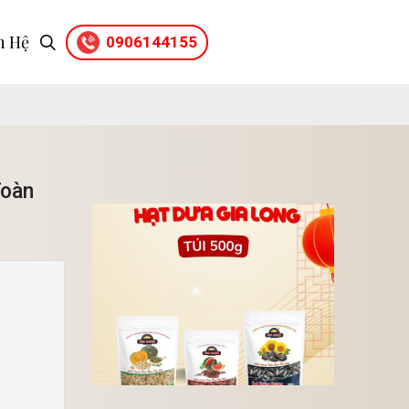
n Hệ
0906144155
Toàn