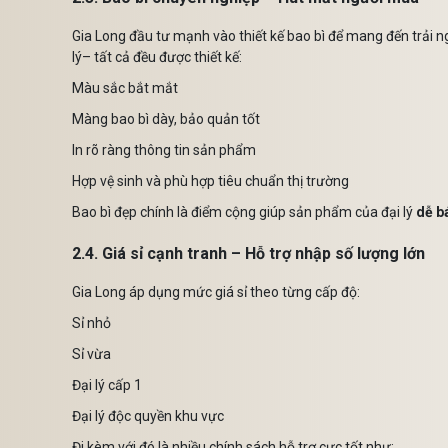
Gia Long đầu tư mạnh vào thiết kế bao bì để mang đến trải n
lý– tất cả đều được thiết kế:
Màu sắc bắt mắt
Màng bao bì dày, bảo quản tốt
In rõ ràng thông tin sản phẩm
Hợp vệ sinh và phù hợp tiêu chuẩn thị trường
Bao bì đẹp chính là điểm cộng giúp sản phẩm của đại lý
dễ b
2.4. Giá sỉ cạnh tranh – Hỗ trợ nhập số lượng lớn
Gia Long áp dụng mức giá sỉ theo từng cấp độ:
Sỉ nhỏ
Sỉ vừa
Đại lý cấp 1
Đại lý độc quyền khu vực
Đi kèm với đó là nhiều chính sách hỗ trợ cực tốt như: