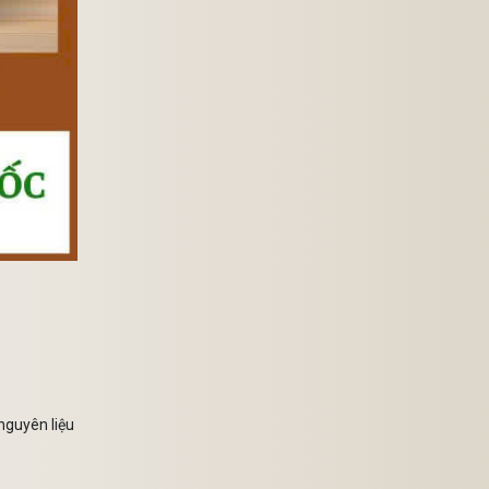
tháng (hoặc theo hạn sử
dụng được in trên bao bì
sản phẩm). Sau khi mở
gói, để đảm bảo hương vị
và chất lượng, nên sử
dụng trong khoảng 2–4
tuần nếu được bảo quản
đúng cách. Thời gian này
có thể thay đổi tùy thuộc
vào: Chất lượng bao bì.
Điều kiện bảo quản. Nhiệt
độ môi trường. Độ ẩm
không khí. Tần suất mở
bao bì. Những Yếu Tố Ảnh
Hưởng Đến Thời Gian Bảo
Quản Bao Bì Đóng Gói
Bao bì kín giúp hạn chế:
Không khí. Hơi ẩm. Bụi
bẩn. Côn trùng. Đây là lý
do nhiều người ưu tiên lựa
chọn hạt điều đóng gói
thay vì sản phẩm bán rời.
Nhiệt Độ Hạt điều nên
được bảo quản ở nơi: Khô
ráo. Thoáng mát. Tránh
ánh nắng trực tiếp. Tránh
 nguyên liệu
nơi có nhiệt độ cao. Nhiệt
độ quá cao có thể làm
dầu tự nhiên trong hạt bị
oxy hóa nhanh hơn, ảnh