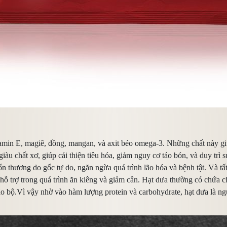
amin E, magiê, đồng, mangan, và axit béo omega-3. Những chất này giú
iàu chất xơ, giúp cải thiện tiêu hóa, giảm nguy cơ táo bón, và duy trì
ổn thương do gốc tự do, ngăn ngừa quá trình lão hóa và bệnh tật. Và tấ
 hỗ trợ trong quá trình ăn kiêng và giảm cân. Hạt dưa thường có chứa
o bộ.Vì vậy nhờ vào hàm lượng protein và carbohydrate, hạt dưa là ng