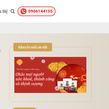
n Hệ
0906144155
Khuyến mãi,ưu đãi
c