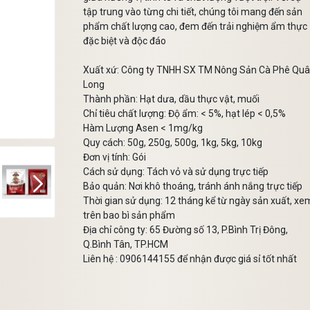
tập trung vào từng chi tiết, chúng tôi mang đến sản
phẩm chất lượng cao, đem đến trải nghiệm ẩm thực
đặc biệt và độc đáo
Mã giảm giá:
Xuất xứ: Công ty TNHH SX TM Nông Sản Cà Phê Qu
Ngày hết hạn:
Long
Điều kiện:
Thành phần: Hạt dưa, dầu thực vật, muối
Chỉ tiêu chất lượng: Độ ẩm: < 5%, hạt lép < 0,5%
Hàm Lượng Asen < 1mg/kg
Quy cách: 50g, 250g, 500g, 1kg, 5kg, 10kg
Đơn vị tính: Gói
Cách sử dụng: Tách vỏ và sử dụng trực tiếp
Bảo quản: Nơi khô thoáng, tránh ánh nắng trực tiếp
Thời gian sử dụng: 12 tháng kể từ ngày sản xuất, xe
trên bao bì sản phẩm
Địa chỉ công ty: 65 Đường số 13, P.Bình Trị Đông,
Q.Bình Tân, TP.HCM
Liên hệ : 0906144155 để nhận được giá sỉ tốt nhất