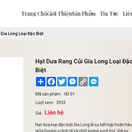
Trang Chủ
Giới Thiệu
Sản Phẩm
Tin Tức
Liê
 Gia Long Loại Đặc Biệt
Hạt Dưa Rang Củi Gia Long Loại Đặ
Biệt
Share
Facebook
Twitter
Messenger
Copy
Link
Mã sản phẩm:
HD 01
Lượt xem:
3933
Liên hệ
Giá:
Hạt dưa loại đặc biệt Gia Long là sự kết hợp hoàn hảo
giữa hương vị tinh tế và chất lượng vượt trội. Với sự