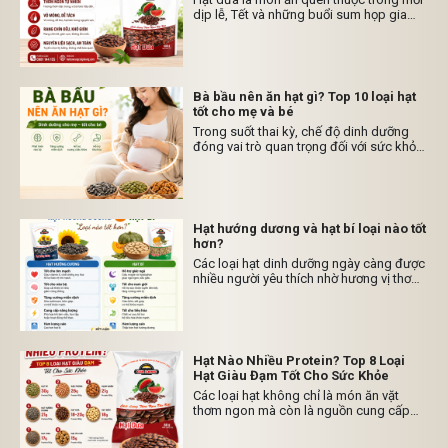
dịp lễ, Tết và những buổi sum họp gia
đình. Tuy nhiên, không phải loại hạt dưa
nào cũng có chất lượng như nhau. Một
sản phẩm ngon phải đảm bảo từ khâu
tuyển chọn nguyên liệu, quy trình rang
đến cách bảo quản sau khi đóng gói.
Bà bầu nên ăn hạt gì? Top 10 loại hạt
Việc lựa chọn hạt dưa chất lượng không
tốt cho mẹ và bé
chỉ mang đến hương vị thơm ngon mà
Trong suốt thai kỳ, chế độ dinh dưỡng
còn đảm bảo an toàn cho sức khỏe
đóng vai trò quan trọng đối với sức khỏe
người tiêu dùng. Dưới đây là những tiêu
của mẹ và sự phát triển toàn diện của
chí quan trọng giúp bạn dễ dàng nhận
thai nhi. Ngoài các nhóm thực phẩm như
biết một sản phẩm hạt dưa ngon.
thịt, cá, rau xanh và trái cây, các loại hạt
dinh dưỡng cũng là nguồn cung cấp
vitamin, khoáng chất, chất béo tốt và
Hạt hướng dương và hạt bí loại nào tốt
protein thực vật rất cần thiết.
hơn?
Các loại hạt dinh dưỡng ngày càng được
nhiều người yêu thích nhờ hương vị thơm
ngon và giá trị dinh dưỡng cao. Trong số
đó, hạt hướng dương và hạt bí là hai loại
hạt quen thuộc, thường xuất hiện trong
các buổi họp mặt, ngày Tết hoặc được
sử dụng như món ăn vặt hằng ngày.
Hạt Nào Nhiều Protein? Top 8 Loại
Hạt Giàu Đạm Tốt Cho Sức Khỏe
Các loại hạt không chỉ là món ăn vặt
thơm ngon mà còn là nguồn cung cấp
protein thực vật dồi dào. Protein đóng
vai trò quan trọng trong việc xây dựng cơ