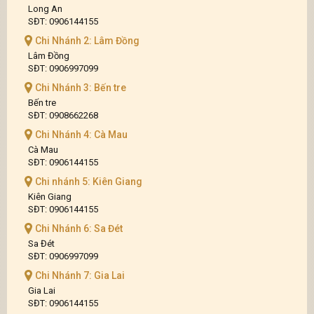
chắn, tiện lợi và dễ bảo quản, Hạt Điều
Long An
Gia Long là lựa chọn phù hợp cho gia
SĐT: 0906144155
đình, cửa hàng và những người yêu thích
các loại hạt dinh dưỡng sử dụng hằng
Chi Nhánh 2: Lâm Đồng
ngày. Hạt điều là một trong những loại
hạt dinh dưỡng được nhiều người yêu
Lâm Đồng
thích nhờ hương vị béo bùi, giòn thơm và
SĐT: 0906997099
dễ sử dụng. Tuy nhiên, để giữ được chất
lượng sau khi mua, nhiều người thường
Chi Nhánh 3: Bến tre
đặt câu hỏi: Hạt điều có thể bảo quản
Bến tre
được bao lâu?
SĐT: 0908662268
Chi Nhánh 4: Cà Mau
Cà Mau
SĐT: 0906144155
Chi nhánh 5: Kiên Giang
Kiên Giang
SĐT: 0906144155
Chi Nhánh 6: Sa Đét
Sa Đét
SĐT: 0906997099
Chi Nhánh 7: Gia Lai
Gia Lai
SĐT: 0906144155