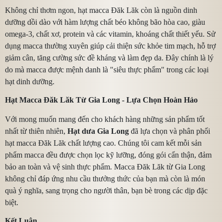
Không chỉ thơm ngon, hạt macca Đăk Lăk còn là nguồn dinh
dưỡng dồi dào với hàm lượng chất béo không bão hòa cao, giàu
omega-3, chất xơ, protein và các vitamin, khoáng chất thiết yếu. Sử
dụng macca thường xuyên giúp cải thiện sức khỏe tim mạch, hỗ trợ
giảm cân, tăng cường sức đề kháng và làm đẹp da. Đây chính là lý
do mà macca được mệnh danh là "siêu thực phẩm" trong các loại
hạt dinh dưỡng.
Hạt Macca Đăk Lăk Từ Gia Long - Lựa Chọn Hoàn Hảo
Với mong muốn mang đến cho khách hàng những sản phẩm tốt
nhất từ thiên nhiên,
Hạt dưa Gia Long
đã lựa chọn và phân phối
hạt macca Đăk Lăk chất lượng cao. Chúng tôi cam kết mỗi sản
phẩm macca đều được chọn lọc kỹ lưỡng, đóng gói cẩn thận, đảm
bảo an toàn và vệ sinh thực phẩm. Macca Đăk Lăk từ Gia Long
không chỉ đáp ứng nhu cầu thưởng thức của bạn mà còn là món
quà ý nghĩa, sang trọng cho người thân, bạn bè trong các dịp đặc
biệt.
Kết Luận