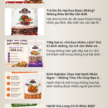
bắp, duy trì năng lượng và hỗ trợ sức
khỏe tổng thể. Vậy hạt nào nhiều protein
nhất? Hãy cùng Hạt Dưa Rang Củi Gia
Trẻ Em Ăn Hạt Dưa Được Không?
Long khám phá ngay dưới đây.
Những Điều Bố Mẹ Cần Biết
Hạt dưa là món ăn vặt quen thuộc trong
nhiều gia đình, đặc biệt vào các dịp lễ
Tết. Tuy nhiên, nhiều bậc phụ huynh vẫn
băn khoăn: Trẻ em ăn hạt dưa được
không? Nếu ăn thì ở độ tuổi nào là phù
hợp và cần lưu ý điều gì? Hãy cùng Hạt
Dưa Rang Củi Gia Long tìm hiểu ngay
100g hạt óc chó bao nhiêu calo? Giá
dưới đây.
trị dinh dưỡng, lợi ích sức khỏe và
cách ăn đúng cách
Trong những năm gần đây, hạt óc chó
trở thành một trong những loại hạt dinh
dưỡng được nhiều gia đình lựa chọn nhờ
hương vị béo bùi tự nhiên và hàm lượng
dưỡng chất dồi dào. Không chỉ được sử
dụng như một món ăn vặt lành mạnh, hạt
óc chó còn được các chuyên gia dinh
Kinh Nghiệm Chọn Hạt Hạnh Nhân
dưỡng đánh giá cao nhờ khả năng hỗ trợ
Ngon – Những Tiêu Chí Giúp Bạn Dễ
sức khỏe tim mạch, não bộ và tăng
Dàng Lựa Chọn
Hạnh nhân là một trong những loại hạt
cường sức đề kháng.
dinh dưỡng được nhiều người yêu thích
nhờ hương vị bùi, giòn và dễ sử dụng.
Không chỉ là món ăn vặt quen thuộc, hạt
hạnh nhân còn được dùng trong nhiều
món bánh, sữa hạt, salad hoặc kết hợp
với các loại hạt khác.
Hạt Bí Gia Long Có Gì Khác Biệt?