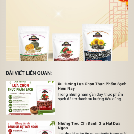
BÀI VIẾT LIÊN QUAN:
Xu Hướng Lựa Chọn Thực Phẩm Sạch
Hiện Nay
Trong những năm gần đây, thực phẩm
sạch đã trở thành xu hướng tiêu dùng
được nhiều gia đình Việt Nam quan tâm.
Khi chất lượng cuộc sống ngày càng
được nâng cao, người tiêu dùng không
chỉ chú trọng đến hương vị mà còn đặt
yếu tố an toàn thực phẩm và nguồn gốc
Những Tiêu Chí Đánh Giá Hạt Dưa
sản phẩm lên hàng đầu.
Ngon
Hạt dưa là món ăn quen thuộc trong mỗi