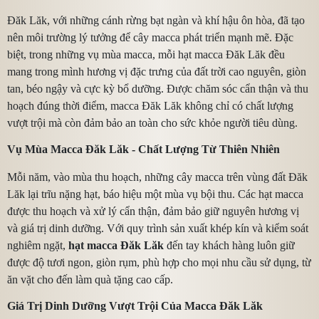
Đăk Lăk, với những cánh rừng bạt ngàn và khí hậu ôn hòa, đã tạo
nên môi trường lý tưởng để cây macca phát triển mạnh mẽ. Đặc
biệt, trong những vụ mùa macca, mỗi hạt macca Đăk Lăk đều
mang trong mình hương vị đặc trưng của đất trời cao nguyên, giòn
tan, béo ngậy và cực kỳ bổ dưỡng. Được chăm sóc cẩn thận và thu
hoạch đúng thời điểm, macca Đăk Lăk không chỉ có chất lượng
vượt trội mà còn đảm bảo an toàn cho sức khỏe người tiêu dùng.
Mã giảm giá:
Vụ Mùa Macca Đăk Lăk - Chất Lượng Từ Thiên Nhiên
Ngày hết hạn:
Mỗi năm, vào mùa thu hoạch, những cây macca trên vùng đất Đăk
Lăk lại trĩu nặng hạt, báo hiệu một mùa vụ bội thu. Các hạt macca
Điều kiện:
được thu hoạch và xử lý cẩn thận, đảm bảo giữ nguyên hương vị
và giá trị dinh dưỡng. Với quy trình sản xuất khép kín và kiểm soát
nghiêm ngặt,
hạt macca Đăk Lăk
đến tay khách hàng luôn giữ
được độ tươi ngon, giòn rụm, phù hợp cho mọi nhu cầu sử dụng, từ
ăn vặt cho đến làm quà tặng cao cấp.
Giá Trị Dinh Dưỡng Vượt Trội Của Macca Đăk Lăk