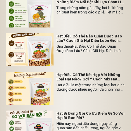
Những Điểm Nổi Bật Khi Lựa Chọn Hạt
Bí Đóng Gói
Trong những năm gần đây, hạt bí không
chỉ xuất hiện trong các dịp lễ, Tết mà còn
trở thành món ăn vặt quen thuộc của
nhiều gia đình. Với vị bùi, giòn và dễ
thưởng thức, hạt bí phù hợp với nhiều đối
tượng từ người trẻ đến người lớn tuổi.
Hạt Điều Có Thể Bảo Quản Được Bao
Lâu? Cách Giữ Hạt Điều Luôn Giòn
Ngon
Giới thiệuHạt Điều Có Thể Bảo Quản
Được Bao Lâu? Cách Giữ Hạt Điều Luôn
Giòn Ngon Giới thiệu Hạt điều là một
trong những loại hạt dinh dưỡng được
nhiều người yêu thích nhờ hương vị béo
bùi, giòn thơm và dễ sử dụng. Tuy nhiên,
để giữ được chất lượng sau khi mua,
Hạt Điều Có Thể Kết Hợp Với Những
nhiều người thường đặt câu hỏi: Hạt điều
Loại Hạt Nào? Gợi Ý Cách Mix Hạt
có thể bảo quản được bao lâu? Thực tế,
Dinh Dưỡng Thơm Ngon Mỗi Ngày
Hạt điều là một trong những loại hạt dinh
thời gian bảo quản của hạt điều phụ
dưỡng được nhiều người lựa chọn nhờ vị
thuộc vào nhiều yếu tố như bao bì, điều
béo bùi tự nhiên, dễ ăn và phù hợp với
kiện môi trường, nhiệt độ và cách sử
nhiều đối tượng. Không chỉ thưởng thức
dụng sau khi mở gói. Nếu bảo quản
riêng lẻ, hạt điều còn có thể kết hợp với
đúng cách, Hạt Điều Gia Long có thể giữ
nhiều loại hạt khác để tạo nên những
được hương vị và độ giòn trong thời gian
hỗn hợp thơm ngon, đa dạng hương vị và
dài. Hạt Điều Có Thể Bảo Quản Được
Hạt Bí Đóng Gói Có Ưu Điểm Gì So Với
thuận tiện sử dụng hằng ngày.
Bao Lâu? Đối với hạt điều đóng gói còn
Hạt Bí Bán Rời?
nguyên bao bì và chưa mở, thời gian sử
Hiện nay, người tiêu dùng ngày càng
dụng thường từ 6–12 tháng (hoặc theo
quan tâm đến chất lượng, nguồn gốc và
hạn sử dụng được in trên bao bì sản